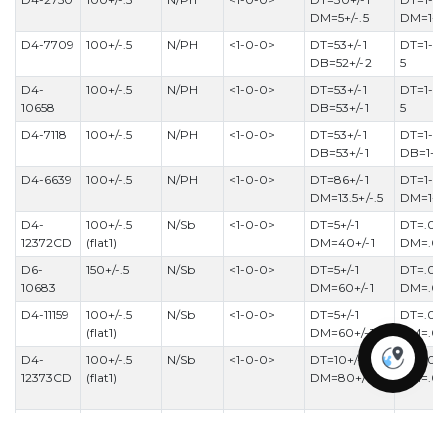
DM=5+/-.5
DM=1-1
D4-7709
100+/-.5
N/PH
<1-0-0>
DT=53+/-1
DT=1-5 
DB=52+/-2
5
D4-
100+/-.5
N/PH
<1-0-0>
DT=53+/-1
DT=1-5 
10658
DB=53+/-1
5
D4-7118
100+/-.5
N/PH
<1-0-0>
DT=53+/-1
DT=1-10
DB=53+/-1
DB=1-1
D4-6639
100+/-.5
N/PH
<1-0-0>
DT=86+/-1
DT=1-10
DM=13.5+/-.5
DM=1-1
D4-
100+/-.5
N/Sb
<1-0-0>
DT=5+/-1
DT=.00
12372CD
(flat1)
DM=40+/-1
DM=.00
D6-
150+/-.5
N/Sb
<1-0-0>
DT=5+/-1
DT=.00
10683
DM=60+/-1
DM=.00
D4-11159
100+/-.5
N/Sb
<1-0-0>
DT=5+/-1
DT=.00
(flat1)
DM=60+/-1
DM=.00
D4-
100+/-.5
N/Sb
<1-0-0>
DT=10+/-1
DT=.00
12373CD
(flat1)
DM=80+/-1
DM=.00
D6-
150+/-.5
N/Sb
<1-0-0>
DT=10+/-2
DT=.00
10600
DM=60+/-1
DM=.00