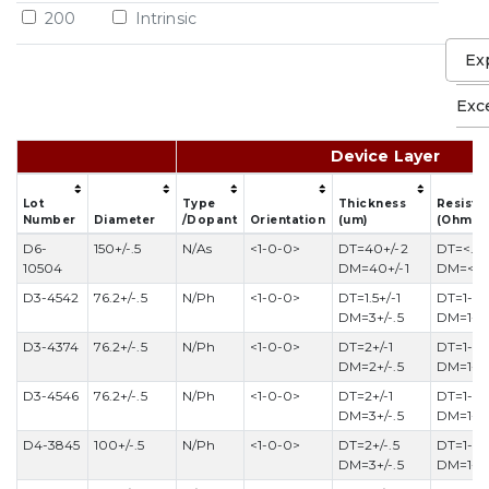
200
Intrinsic
Ex
Exc
Device Layer
Lot 
Type 
Thickness 
Resistiv
Number
Diameter
/Dopant
Orientation
(um)
(Ohmcm
D6-
150+/-.5
N/As
<1-0-0>
DT=40+/-2
DT=<.0
10504
DM=40+/-1
DM=<.0
D3-4542
76.2+/-.5
N/Ph
<1-0-0>
DT=1.5+/-1
DT=1-2
DM=3+/-.5
DM=1-2
D3-4374
76.2+/-.5
N/Ph
<1-0-0>
DT=2+/-1
DT=1-2
DM=2+/-.5
DM=1-2
D3-4546
76.2+/-.5
N/Ph
<1-0-0>
DT=2+/-1
DT=1-2
DM=3+/-.5
DM=1-2
D4-3845
100+/-.5
N/Ph
<1-0-0>
DT=2+/-.5
DT=1-2
DM=3+/-.5
DM=1-2