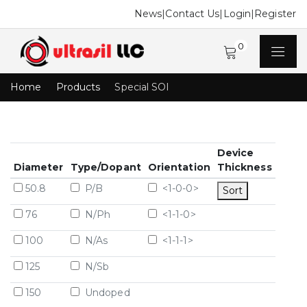
News
|
Contact Us
|
Login
|
Register
0
Home
Products
Special SOI
Device
Diameter
Type/Dopant
Orientation
Thickness
50.8
P/B
<1-0-0>
Sort
76
N/Ph
<1-1-0>
100
N/As
<1-1-1>
125
N/Sb
150
Undoped